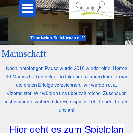
Tennisclub St. Märgen e. V.
Mannschaft
Nach jahrelangen Pause wurde 2016 wieder eine Herren
30-Mannschaft gemeldet.
In folgenden Jahren konnten wir
die ersten Erfolge verzeichnen, wir wurden u. a.
Vizemeister!
Wir würden uns über zahlreiche Zuschauer,
insbesondere während der Heimspiele, sehr freuen! Feuert
uns an!
Hier geht es zum Spielplan